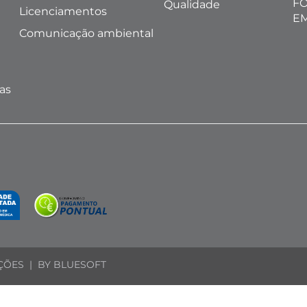
FO
Qualidade
Licenciamentos
E
Comunicação ambiental
l
as
ÇÕES
| BY
BLUESOFT