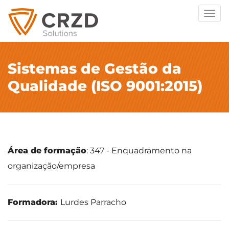
Togg
navig
Sistemas de Gestão da
Qualidade (ISO 9001:2015)
Área de formação
: 347 - Enquadramento na
organização/empresa
Formadora:
Lurdes Parracho