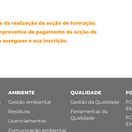
 da realização da acção de formação.
mprovativo de pagamento da acção de
 assegurar a sua inscrição.
AMBIENTE
QUALIDADE
F
a
Gestão Ambiental
Gestão da Qualidade
FO
E
Resíduos
Ferramentas da
FO
Qualidade
Licenciamentos
E
Comunicação ambiental