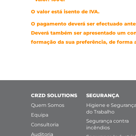
O valor está isento de IVA.
O pagamento deverá ser efectuado antes
Deverá também ser apresentado um co
formação da sua preferência, de forma a
CRZD SOLUTIONS
SEGURANÇA
Quem Somos
Higiene e Seguranç
do Trabalho
Equipa
Segurança contra
Consultoria
incêndios
Auditoria